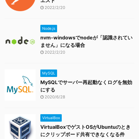
エスト
2022/2/20
Node.js
nvm-windowsでnodeが「認識されてい
ません」になる場合
2022/2/20
MySQL
MySQLでサーバー再起動なくログを無効
にする
2020/6/28
VirtualBox
VirtualBoxでゲストOSがUbuntuのとき
にクリップボード共有できなくなる件