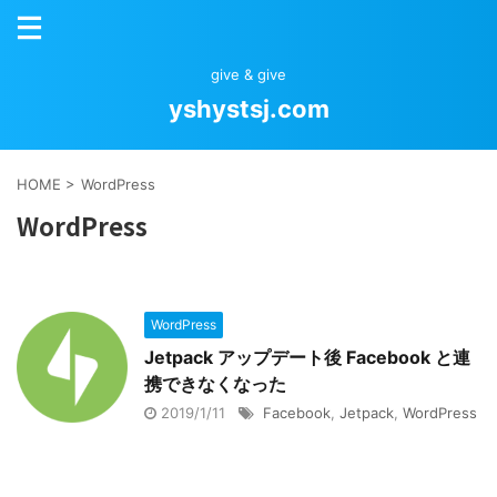
give & give
yshystsj.com
HOME
>
WordPress
WordPress
WordPress
Jetpack アップデート後 Facebook と連
携できなくなった
2019/1/11
Facebook
,
Jetpack
,
WordPress